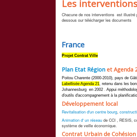
Les intervention
Chacune de nos interventions est illustré pa
dessous our télécharger les documents
France
Projet Contrat Ville
Plan Etat Région
et Agenda 2
Poitou Charente (2000-2010), pays de Gât
Labellisée Agenda 21
, retenu dans les bo
Johannesburg
en 2002 .
Appui méthodolog
d'outils d'accompagnement à la planificatio
Développement local
Revitalisation d'un centre bourg
,
constructi
Animation d' un réseau
de CCI , RESIS, c
système de veille économique.
Contrat Urbain de Cohésion