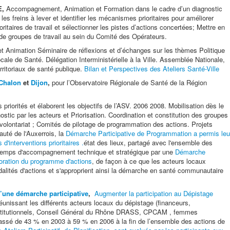
E,
Accompagnement, Animation et Formation dans le cadre d’un diagnostic
s freins à lever et identifier les mécanismes prioritaires pour améliorer
ioritaires de travail et sélectionner les pistes d’actions concertées; Mettre en
 de groupes de travail au sein du Comité des Opérateurs.
t Animation Séminaire de réflexions et d’échanges sur les thèmes Politique
ocale de Santé. Délégation Interministérielle à la Ville. Assemblée Nationale,
ritoriaux de santé publique.
Bilan et Perspectives des Ateliers Santé-Ville
Chalon
et
Dijon
,
pour l’Observatoire Régionale de Santé de la Région
s priorités et élaborent les objectifs de l’ASV. 2006 2008. Mobilisation dès le
stic par les acteurs et Priorisation. Coordination et constitution des groupes
u volontariat ; Comités de pilotage de programmation des actions. Projets
té de l'Auxerrois, la
Démarche Participative de Programmation a permis leu
d'interventions prioritaires .
état des lieux, partagé avec l'ensemble des
 temps d'accompagnement technique et stratégique par une
Démarche
boration du programme d'actions
, de façon à ce que les acteurs locaux
dalités d'actions et s'approprient ainsi la démarche en santé communautaire
’une démarche participative
,
Augmenter la participation au Dépistage
unissant les différents acteurs locaux du dépistage (financeurs,
institutionnels, Conseil Général du Rhône DRASS, CPCAM , femmes
 passé de 43 % en 2003 à 59 % en 2006 à la fin de l’ensemble des actions de