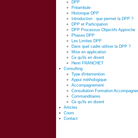
DPP
Préambule
Historique DPP
Introduction : que permet la DPP ?
DPP et Participation
DPP Processus Objectifs Approche
Phases DPP
Les Limites DPP
Dans quel cadre utiliser la DPP ?
Mise en application
Ce qu'ils en disent
Henri FRANCHET
Consulting
Type d'intervention
Appui méthologique
Accompagnement
Consultation Formation Accompagne
Commanditaires
Ce qu'ils en disent
Articles
Cours
Contact