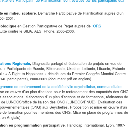
 Ateliers Participatif de Planification sont evalués par les participants eux
ité en milieu scolaire
, Démarche Participative de Planification auprès d’un
00- 2001.
dologique
en Gestion Participative de Projet auprès de
l'ORS
Lutte contre le SIDA, ALS, Rhône, 2005-2006.
tions Régionale
,
Diagnostic partagé et élaboration de projets en vue de
lle. » Participants de Russie, Biélorussie, Ukraine, Lettonie, Lituanie, Estonie
al : « A Right to Happiness » décidé lors du Premier Congrès Mondial Contre
(140 participants), 2000-2001.(document pdf en anglais)
gramme de renforcement de la société civile seychelloise, commanditaire
ise en œuvre d’un plan d'actions pour le renforcement des capacités des ON
 associations, élaboration d’un plan d’actions et de formations, réalisation de
es de LUNGOS/office de liaison des ONG (LUNGOS/PNUD). Evaluation des
 gouvernementales (ONG) aux Seychelles. Proposition et mise en œuvre d’un
mme de formation pour les membres des ONG. Mise en place de programmes de
 en Anglais)
ion en programmation participative.
Handicap International, Lyon. 1997-