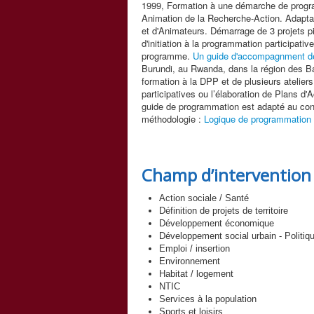
1999, Formation à une démarche de progra
Animation de la Recherche-Action. Adapta
et d'Animateurs. Démarrage de 3 projets pi
d'initiation à la programmation participati
programme.
Un guide d'accompagnment des
Burundi, au Rwanda, dans la région des B
formation à la DPP et de plusieurs atelier
participatives ou l’élaboration de Plans d
guide de programmation est adapté au con
méthodologie :
Logique de programmation
Champ d’intervention
Action sociale / Santé
Définition de projets de territoire
Développement économique
Développement social urbain - Politiqu
Emploi / insertion
Environnement
Habitat / logement
NTIC
Services à la population
Sports et loisirs