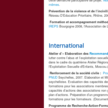
cette démarche participative de projet.
Nos
mêmes
.
Prévention de la violence et de l’incivil
Réseau D’Education Prioritaire, Rhône, 20
Formation et accompagnement métho
IREPS
Bourgogne 2008, l'Association de 
International
Atelier d’« Elaboration des
Recommanda
lutter contre l’abus et l’exploitation sexue
dans le cadre du quatrième Atelier Région
l'Exploitation Sexuelle d'Enfants, Moscou.
Renforcement de la société civile :
Pro
PNUD
Seychelles, 2007. Elaboration et M
seychelloise. Evaluation des capacités des
formations pour les associations membr
capacités d’actions des associations non
plan d’actions. Préparation d’un progra
formations pour les formateurs. (Document
Programme de Recherche-Action-Format