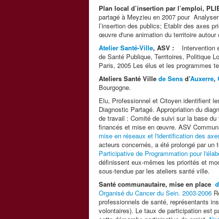
Plan local d’insertion par l’emploi, PLI
partagé à Meyzieu en 2007 pour Analyser le
l’insertion des publics; Etablir des axes pr
œuvre d'une animation du territoire autour
Atelier Santé-Ville
, ASV :
Intervention e
de Santé Publique, Territoires, Politique L
Paris, 2005 Les élus et les programmes ter
Ateliers Santé Ville
de Sens
d’
Auxerre
,
Bourgogne.
Elu, Professionnel et Citoyen identifient le
Diagnostic Partagé. Appropriation du diagno
de travail : Comité de suivi sur la base d
financés et mise en œuvre. ASV Communau
mise en réseaux et l'identification des axes 
acteurs concernés, a été prolongé par un
Participative de Programmation pour l'éla
définissent eux-mêmes les priorités et mo
sous-tendue par les ateliers santé ville.
Santé communautaire, mise en place
d
Organisé du Cancer du Sein. 2003-2006
Ré
professionnels de santé, représentants 
volontaires). Le taux de participation est