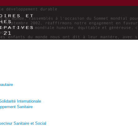
autaire
olidarité Internationale
oppement Sanitaire
ecteur Sanitaire et Social